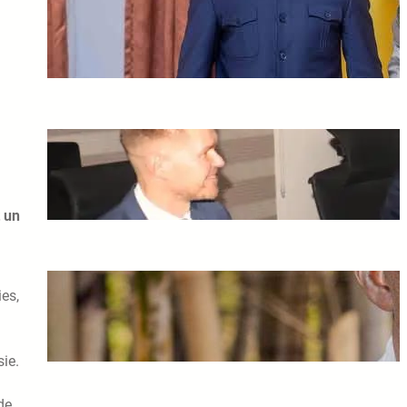
Tshisekedi envoie un
émissaire à Assimi Goïta
février 25, 2025
L’Union européenne et le
Niger relancent leurs
relations bilatérales
février 25, 2025
t un
Mort de Souleymane Cissé :
es,
une étoile du cinéma africain
s’est éteinte
février 21, 2025
sie.
de