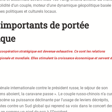
solidité d’un couple, moteur d’une dynamique géopolitique basée
es politiques et culturels locaux.
importants de portée
ique
coopération stratégique est devenue exhaustive. Ce sont les relations
régionale et mondiale. Elles stimulent la croissance économique et servent 
nale internationale contre le président russe, le séjour de son
ens aboient, la caravane passe ». Le couple russo-chinois n’a cu
 scène sa puissance déclinante par l’usage de leviers décrépits,
istes contre un Sud global qui reprend sa voix dans le concert de
est en somme un pied de nez à l’Occident.