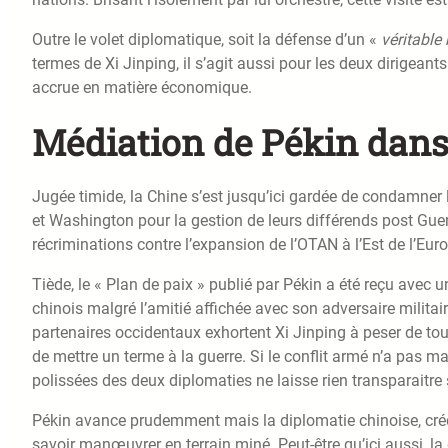
Outre le volet diplomatique, soit la défense d’un «
véritable
termes de Xi Jinping, il s’agit aussi pour les deux dirigeant
accrue en matière économique.
Médiation de Pékin dans
Jugée timide, la Chine s’est jusqu’ici gardée de condamner 
et Washington pour la gestion de leurs différends post Guerr
récriminations contre l’expansion de l’OTAN à l’Est de l’Eur
Tiède, le « Plan de paix » publié par Pékin a été reçu avec un
chinois malgré l’amitié affichée avec son adversaire militair
partenaires occidentaux exhortent Xi Jinping à peser de tout
de mettre un terme à la guerre. Si le conflit armé n’a pas 
polissées des deux diplomaties ne laisse rien transparaitre
Pékin avance prudemment mais la diplomatie chinoise, crédit
savoir manœuvrer en terrain miné. Peut-être qu’ici aussi, l