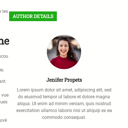
a
n les
r
AUTHOR DETAILS
c
h
ne
oscou
ie.
Jenifer Propets
ant
Lorem ipsum dolor sit amet, adipiscing elit, sed
n vue
do eiusmod tempor ut labore et dolore magna
ques
aliqua. Ut enim ad minim veniam, quis nostrud
exercitation ullamco laboris nisi ut aliquip ex ea
commodo consequat.
ouvé