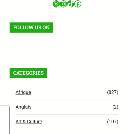
X
Instagram
TikTok
Facebook
FOLLOW US ON
Facebook
X
Instagram
VK
Pinterest
Last.fm
TikTok
Telegram
WhatsApp
Flux RSS
CATEGORIES
Afrique
(827)
Anglais
(2)
Art & Culture
(107)