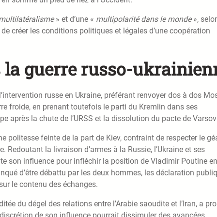
 multilatéralisme
» et d’une «
multipolarité dans le monde
», selo
s de créer les conditions politiques et légales d’une coopération
 la guerre russo-ukrainien
l’intervention russe en Ukraine, préférant renvoyer dos à dos M
e froide, en prenant toutefois le parti du Kremlin dans ses
ope après la chute de l’URSS et la dissolution du pacte de Varsov
e politesse feinte de la part de Kiev, contraint de respecter le gé
e. Redoutant la livraison d’armes à la Russie, l’Ukraine et ses
e son influence pour infléchir la position de Vladimir Poutine e
manqué d’être débattu par les deux hommes, les déclaration publi
 sur le contenu des échanges.
ée du dégel des relations entre l’Arabie saoudite et l’Iran, a pr
a discrétion de son influence pourrait dissimuler des avancées