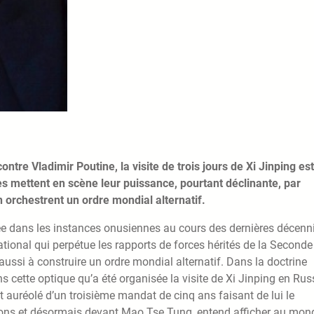
ntre Vladimir Poutine, la visite de trois jours de Xi Jinping es
es mettent en scène leur puissance, pourtant déclinante, par
n orchestrent un ordre mondial alternatif.
ée dans les instances onusiennes au cours des dernières décenni
tional qui perpétue les rapports de forces hérités de la Seconde
 aussi à construire un ordre mondial alternatif. Dans la doctrine
ns cette optique qu’a été organisée la visite de Xi Jinping en Rus
nt auréolé d’un troisième mandat de cinq ans faisant de lui le
ations et désormais devant Mao Tse Tung, entend afficher au mon