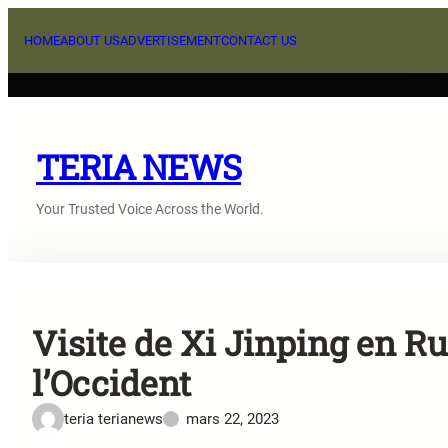
Aller
au
HOME
ABOUT US
ADVERTISEMENT
CONTACT US
contenu
TERIA NEWS
Your Trusted Voice Across the World.
Visite de Xi Jinping en Ru
l’Occident
teria terianews
mars 22, 2023