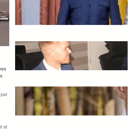
Tshisekedi envoie un
émissaire à Assimi Goïta
février 25, 2025
L’Union européenne et le
Niger relancent leurs
relations bilatérales
février 25, 2025
ves
es
Mort de Souleymane Cissé :
 par
une étoile du cinéma africain
s’est éteinte
février 21, 2025
t et