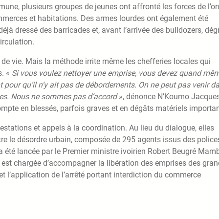
une, plusieurs groupes de jeunes ont affronté les forces de l’or
commerces et habitations. Des armes lourdes ont également été
éjà dressé des barricades et, avant l’arrivée des bulldozers, dé
irculation.
 de vie. Mais la méthode irrite même les chefferies locales qui
s. «
Si vous voulez nettoyer une emprise, vous devez quand mê
 pour qu’il n’y ait pas de débordements. On ne peut pas venir d
sses. Nous ne sommes pas d’accord
», dénonce N’Koumo Jacques
compte en blessés, parfois graves et en dégâts matériels importan
stations et appels à la coordination. Au lieu du dialogue, elles
ontre le désordre urbain, composée de 295 agents issus des police
 a été lancée par le Premier ministre ivoirien Robert Beugré Mam
e est chargée d’accompagner la libération des emprises des gra
t l’application de l’arrêté portant interdiction du commerce