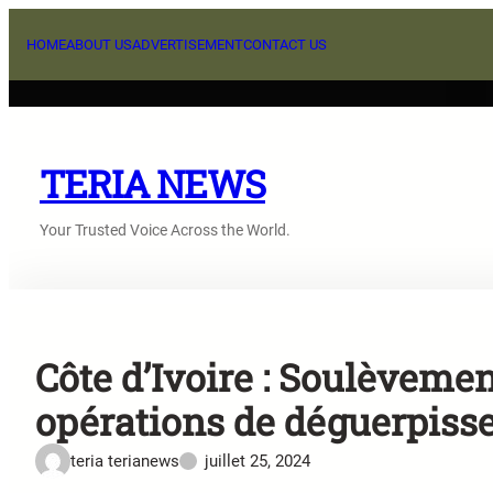
Aller
au
HOME
ABOUT US
ADVERTISEMENT
CONTACT US
contenu
TERIA NEWS
Your Trusted Voice Across the World.
Côte d’Ivoire : Soulèvemen
opérations de déguerpis
teria terianews
juillet 25, 2024