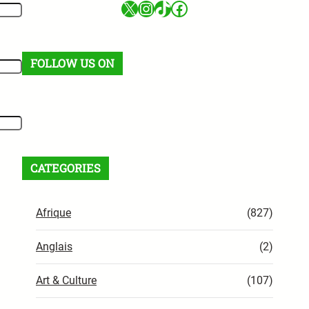
X
Instagram
TikTok
Facebook
FOLLOW US ON
Facebook
X
Instagram
VK
Pinterest
Last.fm
TikTok
Telegram
WhatsApp
Flux RSS
CATEGORIES
Afrique
(827)
Anglais
(2)
Art & Culture
(107)