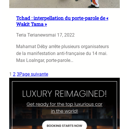
Tchad : interpellation du porte-parole de «
Wakit Tama »
Teria Terianews
mai 17, 2022
Mahamat Déby arrête plusieurs organisateurs
de la manifestation anti-française du 14 mai.
Max Loalngar, porte-parole…
1
2
3
Page suivante