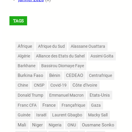
TAGS
Afrique
Afrique du Sud
Alassane Ouattara
Algérie
Alliance des Etats du Sahel
Assimi Goïta
Barkhane
Bassirou Diomaye Faye
Burkina Faso
Bénin
CEDEAO
Centrafrique
Côte d'Ivoire
Chine
CNSP
Covid-19
Etats-Unis
Donald Trump
Emmanuel Macron
France
Franc CFA
Françafrique
Gaza
Guinée
Israël
Laurent Gbagbo
Macky Sall
Mali
Niger
Nigeria
ONU
Ousmane Sonko