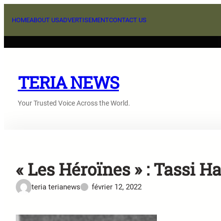
Aller
au
HOME
ABOUT US
ADVERTISEMENT
CONTACT US
contenu
TERIA NEWS
Your Trusted Voice Across the World.
« Les Héroïnes » : Tassi 
teria terianews
février 12, 2022