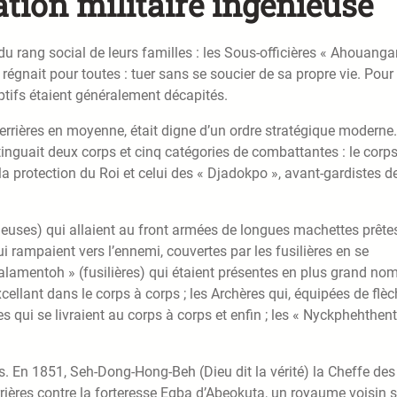
tion militaire ingénieuse
u rang social de leurs familles : les Sous-officières « Ahouanga
 régnait pour toutes : tuer sans se soucier de sa propre vie. Pour 
aptifs étaient généralement décapités.
errières en moyenne, était digne d’un ordre stratégique moderne.
tinguait deux corps et cinq catégories de combattantes : le corp
 la protection du Roi et celui des « Djadokpo », avant-gardistes d
heuses) qui allaient au front armées de longues machettes prête
i rampaient vers l’ennemi, couvertes par les fusilières en se
 Galamentoh » (fusilières) qui étaient présentes en plus grand nom
cellant dans le corps à corps ; les Archères qui, équipées de flè
qui se livraient au corps à corps et enfin ; les « Nyckphehthen
 En 1851, Seh-Dong-Hong-Beh (Dieu dit la vérité) la Cheffe des
ières contre la forteresse Egba d’Abeokuta, un royaume voisin s