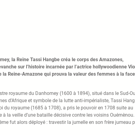
nhomey, la Reine Tassi Hangbe créa le corps des Amazones,
anche sur l’histoire incarnée par l’actrice hollywoodienne Vio
e la Reine-Amazone qui prouva la valeur des femmes à la face
llustre royaume du Danhomey (1600 à 1894), situé dans le Sud-O
mes d’Afrique et symbole de la lutte anti-impérialiste, Tassi Hang
 du royaume (1685 à 1708), a pris le pouvoir en 1708 suite au
 à la veille d’une bataille décisive contre les voisins Ouémènou.
ème fut alors déployé : travestir la jumelle en son frère jumeau 