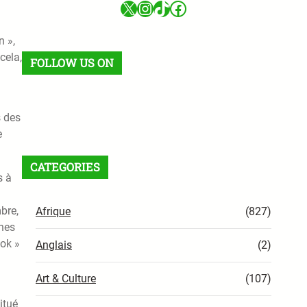
X
Instagram
TikTok
Facebook
n »,
cela,
FOLLOW US ON
Facebook
X
Instagram
VK
Pinterest
Last.fm
TikTok
Telegram
WhatsApp
Flux RSS
s des
e
CATEGORIES
s à
bre,
Afrique
(827)
ches
tok »
Anglais
(2)
Art & Culture
(107)
itué