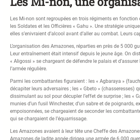
Les Mi-non, une organisa
Les Mi-non sont regroupées en trois régiments en fonction d
les Soldates et les Officières « Gahu ». Une stratégie unique
elles s’enivraient d’alcool avant d’aller au combat. Leurs c
L’organisation des Amazones, réparties en près de 5 000 gu
Leur entraînement était intensif depuis le jeune âge. On dis
« Aligossi » se chargeant de défendre le palais et d’assurer
l’armée régulière.
Parmi les combattantes figuraient : les « Agbaraya » (fauc
décapiter leurs adversaires ; les « Gbeto » (chasseresses) qu
dissimulant au sol pour décupler l’effet de surprise ; les «
munies d’un fusil Winchester, d’un sabre et de poignards, ex
empoisonnées, se chargeaient de seconder les combattantes 
qui se chargaient de l’équarrissage.
Les Amazones avaient à leur tête une Cheffe des Amazones.
Amazones de ladite année dirigea une armée de 6 000 guerr