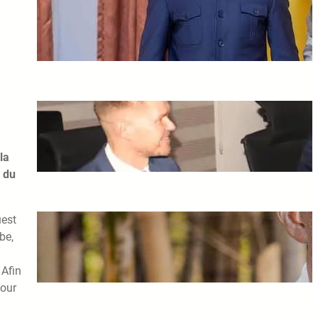
Tshisekedi envoie un
émissaire à Assimi Goïta
février 25, 2025
L’Union européenne et le
Niger relancent leurs
relations bilatérales
la
février 25, 2025
 du
uest
Mort de Souleymane Cissé :
une étoile du cinéma africain
be,
s’est éteinte
 Afin
février 21, 2025
pour