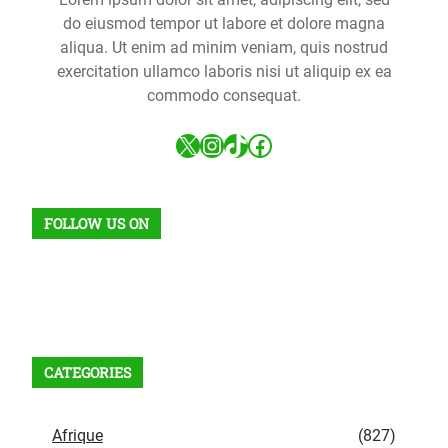
do eiusmod tempor ut labore et dolore magna
aliqua. Ut enim ad minim veniam, quis nostrud
exercitation ullamco laboris nisi ut aliquip ex ea
commodo consequat.
X
Instagram
TikTok
Facebook
FOLLOW US ON
Facebook
X
Instagram
VK
Pinterest
Last.fm
TikTok
Telegram
WhatsApp
Flux RSS
CATEGORIES
Afrique
(827)