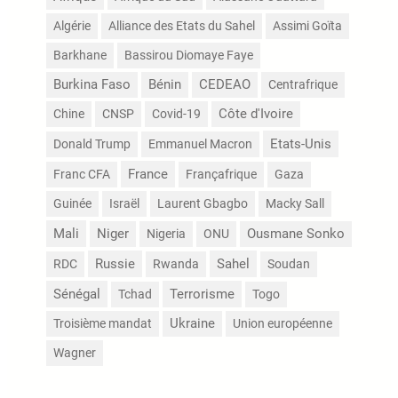
Algérie
Alliance des Etats du Sahel
Assimi Goïta
Barkhane
Bassirou Diomaye Faye
Burkina Faso
Bénin
CEDEAO
Centrafrique
Côte d'Ivoire
Chine
CNSP
Covid-19
Etats-Unis
Donald Trump
Emmanuel Macron
France
Franc CFA
Françafrique
Gaza
Guinée
Israël
Laurent Gbagbo
Macky Sall
Mali
Niger
Nigeria
ONU
Ousmane Sonko
Russie
Sahel
RDC
Rwanda
Soudan
Sénégal
Terrorisme
Tchad
Togo
Troisième mandat
Ukraine
Union européenne
Wagner