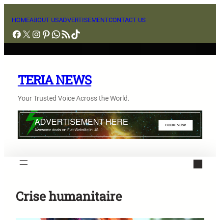
Aller
au
HOME
ABOUT US
ADVERTISEMENT
CONTACT US
Facebook
X
Instagram
Pinterest
WhatsApp
Flux RSS
TikTok
contenu
TERIA NEWS
Your Trusted Voice Across the World.
Crise humanitaire