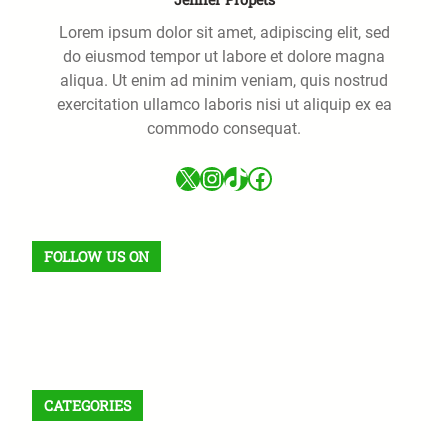
Lorem ipsum dolor sit amet, adipiscing elit, sed
do eiusmod tempor ut labore et dolore magna
aliqua. Ut enim ad minim veniam, quis nostrud
exercitation ullamco laboris nisi ut aliquip ex ea
commodo consequat.
X
Instagram
TikTok
Facebook
FOLLOW US ON
Facebook
X
Instagram
VK
Pinterest
Last.fm
TikTok
Telegram
WhatsApp
Flux RSS
CATEGORIES