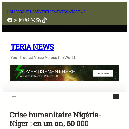
Aller
au
HOME
ABOUT US
ADVERTISEMENT
CONTACT US
Facebook
X
Instagram
Pinterest
WhatsApp
Flux RSS
TikTok
contenu
TERIA NEWS
Your Trusted Voice Across the World.
Crise humanitaire Nigéria-
Niger : en un an, 60 000