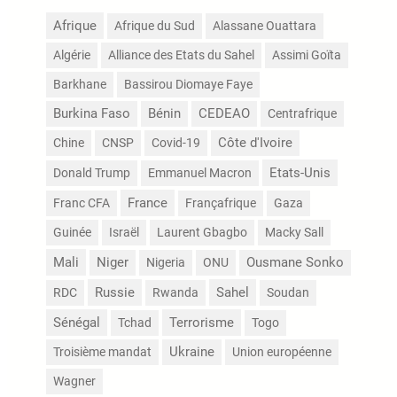
Afrique
Afrique du Sud
Alassane Ouattara
Algérie
Alliance des Etats du Sahel
Assimi Goïta
Barkhane
Bassirou Diomaye Faye
Burkina Faso
Bénin
CEDEAO
Centrafrique
Côte d'Ivoire
Chine
CNSP
Covid-19
Etats-Unis
Donald Trump
Emmanuel Macron
France
Franc CFA
Françafrique
Gaza
Guinée
Israël
Laurent Gbagbo
Macky Sall
Mali
Niger
Nigeria
ONU
Ousmane Sonko
Russie
Sahel
RDC
Rwanda
Soudan
Sénégal
Terrorisme
Tchad
Togo
Troisième mandat
Ukraine
Union européenne
Wagner