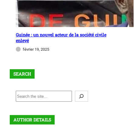
Guinée : un nouvel acteur de la société civile
enlevé
février 19, 2025
SEARCH
S
e
a
r
AUTHOR DETAILS
c
h