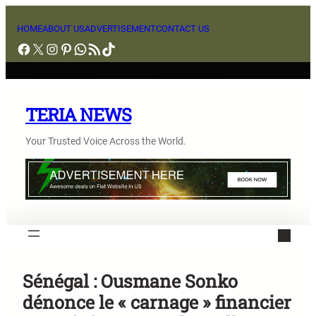
Aller
au
HOME
ABOUT US
ADVERTISEMENT
CONTACT US
Facebook
X
Instagram
Pinterest
WhatsApp
Flux RSS
TikTok
contenu
TERIA NEWS
Your Trusted Voice Across the World.
Sénégal : Ousmane Sonko
dénonce le « carnage » financier