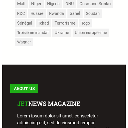
Mali
Niger
Nigeria
ONU
Ousmane Sonko
Russie
Sahel
RDC
Rwanda
Soudan
Sénégal
Terrorisme
Tchad
Togo
Troisième mandat
Ukraine
Union européenne
Wagner
ABOUT US
JET
NEWS MAGAZINE
Lorem ipsum dolor sit amet, consectetur
adipiscing elit, sed do eiusmod tempor