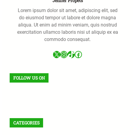
Jenifer Propets
Lorem ipsum dolor sit amet, adipiscing elit, sed
do eiusmod tempor ut labore et dolore magna
aliqua. Ut enim ad minim veniam, quis nostrud
exercitation ullamco laboris nisi ut aliquip ex ea
commodo consequat.
X
Instagram
TikTok
Facebook
FOLLOW US ON
Facebook
X
Instagram
VK
Pinterest
Last.fm
TikTok
Telegram
WhatsApp
Flux RSS
CATEGORIES