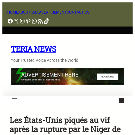
Aller
au
HOME
ABOUT US
ADVERTISEMENT
CONTACT US
Facebook
X
Instagram
Pinterest
WhatsApp
Flux RSS
TikTok
contenu
TERIA NEWS
Your Trusted Voice Across the World.
Les États-Unis piqués au vif
après la rupture par le Niger de