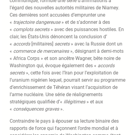
communiqué, formulé une série d’affirmations à
l’égard des nouvelles autorités militaires de Niamey.
Ces dernières sont accusées d’emprunter une
«
trajectoire dangereuse
» et de s’adonner à des
«
complots secrets
» avec des puissances hostiles. En
clair, les États-Unis dénoncent la conclusion d’
«
accords
[militaires]
secrets
» avec la Russie dont un
«
commerce de mercenaires
», désignant à demi-mots
« Africa Corps » et son ancêtre Wagner, bête noire de
Washington qui, évoque également des «
accords
secrets
», cette fois avec l’Iran pour l’exploitation de
l’uranium nigérien lequel, pourrait servir au programme
d’enrichissement de Téhéran visant l’acquisition de
l’arme nucléaire. Une série de réalignements
stratégiques qualifiée d’«
illégitimes
» et aux
«
conséquences graves
».
Contraindre le pays à épouser sa lecture binaire des
rapports de force qui façonnent l’ordre mondial et à