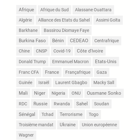
Afrique
Afrique du Sud
Alassane Ouattara
Algérie
Alliance des Etats du Sahel
Assimi Goïta
Barkhane
Bassirou Diomaye Faye
Burkina Faso
Bénin
CEDEAO
Centrafrique
Côte d'Ivoire
Chine
CNSP
Covid-19
Etats-Unis
Donald Trump
Emmanuel Macron
France
Franc CFA
Françafrique
Gaza
Guinée
Israël
Laurent Gbagbo
Macky Sall
Mali
Niger
Nigeria
ONU
Ousmane Sonko
Russie
Sahel
RDC
Rwanda
Soudan
Sénégal
Terrorisme
Tchad
Togo
Troisième mandat
Ukraine
Union européenne
Wagner