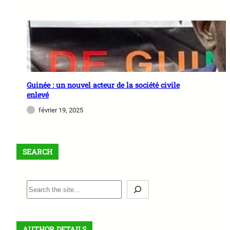
Guinée : un nouvel acteur de la société civile
enlevé
février 19, 2025
SEARCH
S
e
a
r
AUTHOR DETAILS