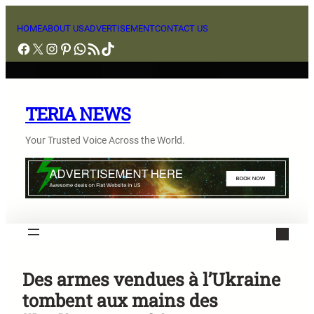
Aller
au
HOME
ABOUT US
ADVERTISEMENT
CONTACT US
Facebook
X
Instagram
Pinterest
WhatsApp
Flux RSS
TikTok
contenu
TERIA NEWS
Your Trusted Voice Across the World.
Des armes vendues à l’Ukraine
tombent aux mains des