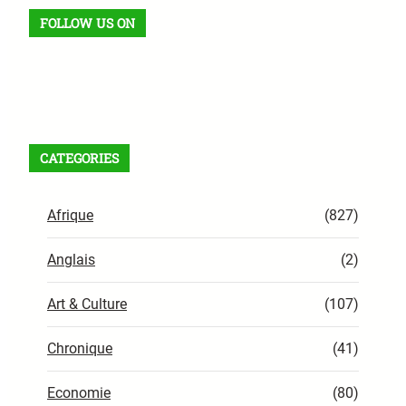
FOLLOW US ON
Facebook
X
Instagram
VK
Pinterest
Last.fm
TikTok
Telegram
WhatsApp
Flux RSS
CATEGORIES
Afrique
(827)
Anglais
(2)
Art & Culture
(107)
Chronique
(41)
Economie
(80)