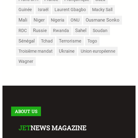
Guinée
Israël
Laurent Gbagbo
Macky Sall
Mali
Niger
Nigeria
ONU
Ousmane Sonko
Russie
Sahel
RDC
Rwanda
Soudan
Sénégal
Terrorisme
Tchad
Togo
Troisième mandat
Ukraine
Union européenne
Wagner
ABOUT US
JET
NEWS MAGAZINE