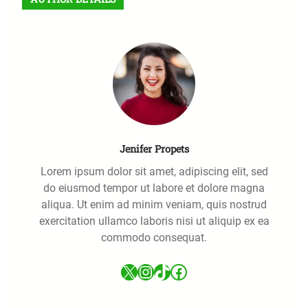
c
h
Jenifer Propets
Lorem ipsum dolor sit amet, adipiscing elit, sed
do eiusmod tempor ut labore et dolore magna
aliqua. Ut enim ad minim veniam, quis nostrud
exercitation ullamco laboris nisi ut aliquip ex ea
commodo consequat.
X
Instagram
TikTok
Facebook