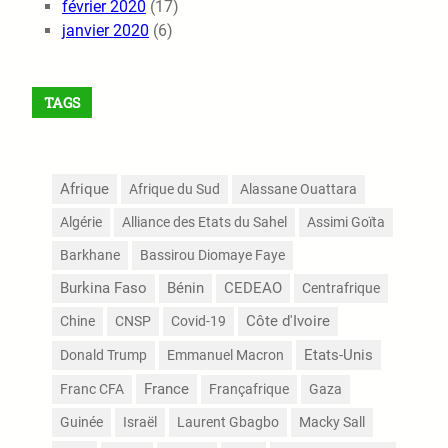
février 2020
(17)
janvier 2020
(6)
TAGS
Afrique
Afrique du Sud
Alassane Ouattara
Algérie
Alliance des Etats du Sahel
Assimi Goïta
Barkhane
Bassirou Diomaye Faye
Burkina Faso
Bénin
CEDEAO
Centrafrique
Côte d'Ivoire
Chine
CNSP
Covid-19
Etats-Unis
Donald Trump
Emmanuel Macron
France
Franc CFA
Françafrique
Gaza
Guinée
Israël
Laurent Gbagbo
Macky Sall