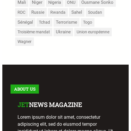
Mali
Niger
Nigeria
ONU
Ousmane Sonko
Russie
Sahel
RDC
Rwanda
Soudan
Sénégal
Terrorisme
Tchad
Togo
Troisième mandat
Ukraine
Union européenne
Wagner
ABOUT US
JET
NEWS MAGAZINE
Lorem ipsum dolor sit amet, consectetur
adipiscing elit, sed do eiusmod tempor