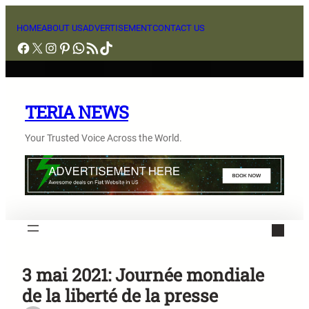
Aller
au
HOME
ABOUT US
ADVERTISEMENT
CONTACT US
Facebook
X
Instagram
Pinterest
WhatsApp
Flux RSS
TikTok
contenu
TERIA NEWS
Your Trusted Voice Across the World.
3 mai 2021: Journée mondiale
de la liberté de la presse