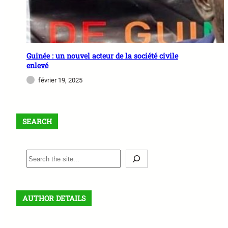
Guinée : un nouvel acteur de la société civile
enlevé
février 19, 2025
SEARCH
S
e
a
r
AUTHOR DETAILS
c
h