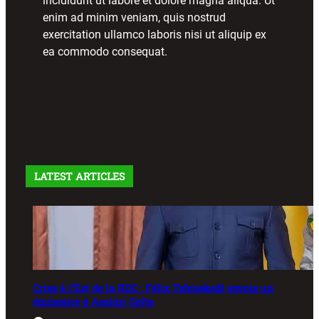
incididunt ut labore et dolore magna aliqua. Ut
enim ad minim veniam, quis nostrud
exercitation ullamco laboris nisi ut aliquip ex
ea commodo consequat.
LATEST ARTICLES
Crise à l’Est de la RDC : Félix Tshisekedi envoie un
émissaire à Assimi Goïta