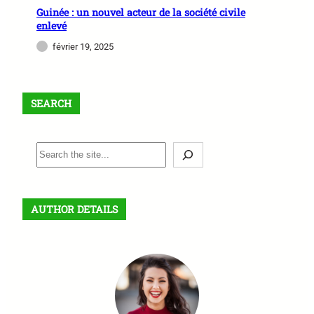
Guinée : un nouvel acteur de la société civile
enlevé
février 19, 2025
SEARCH
S
e
a
r
AUTHOR DETAILS
c
h