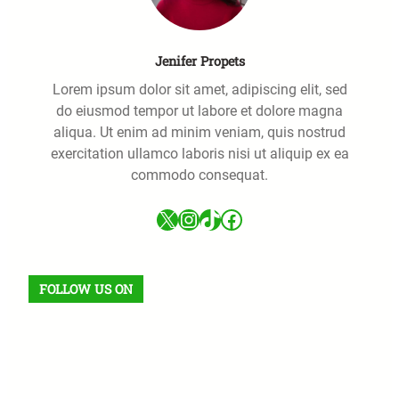
Jenifer Propets
Lorem ipsum dolor sit amet, adipiscing elit, sed
do eiusmod tempor ut labore et dolore magna
aliqua. Ut enim ad minim veniam, quis nostrud
exercitation ullamco laboris nisi ut aliquip ex ea
commodo consequat.
X
Instagram
TikTok
Facebook
FOLLOW US ON
Facebook
X
Instagram
VK
Pinterest
Last.fm
TikTok
Telegram
WhatsApp
Flux RSS