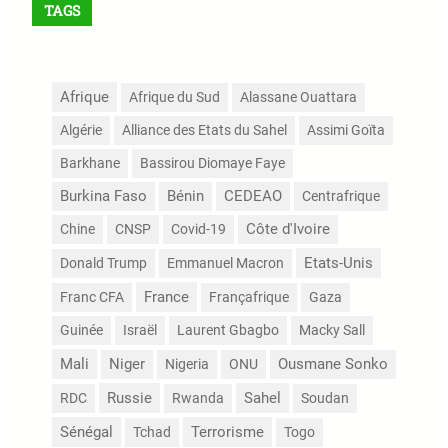
TAGS
Afrique
Afrique du Sud
Alassane Ouattara
Algérie
Alliance des Etats du Sahel
Assimi Goïta
Barkhane
Bassirou Diomaye Faye
Burkina Faso
Bénin
CEDEAO
Centrafrique
Côte d'Ivoire
Chine
CNSP
Covid-19
Etats-Unis
Donald Trump
Emmanuel Macron
France
Franc CFA
Françafrique
Gaza
Guinée
Israël
Laurent Gbagbo
Macky Sall
Mali
Niger
Nigeria
ONU
Ousmane Sonko
Russie
Sahel
RDC
Rwanda
Soudan
Sénégal
Terrorisme
Tchad
Togo