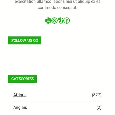
exercitation ullamco laboris nisi ut aliquip ex ea
commodo consequat.
X
Instagram
TikTok
Facebook
FOLLOW US ON
Facebook
X
Instagram
VK
Pinterest
Last.fm
TikTok
Telegram
WhatsApp
Flux RSS
CATEGORIES
Afrique
(827)
Anglais
(2)