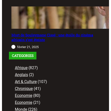
Mort de Souleymane Cissé : une étoile du cinéma
africain s’est éteinte
février 21, 2025
CATEGORIES
Afrique
(827)
Anglais
(2)
Art & Culture
(107)
Chronique
(41)
Economie
(80)
Economie
(21)
Monde
(226)