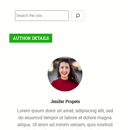
S
e
a
r
AUTHOR DETAILS
c
h
Jenifer Propets
Lorem ipsum dolor sit amet, adipiscing elit, sed
do eiusmod tempor ut labore et dolore magna
aliqua. Ut enim ad minim veniam, quis nostrud