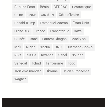
Burkina Faso
Bénin
CEDEAO
Centrafrique
Côte d'Ivoire
Chine
CNSP
Covid-19
Etats-Unis
Donald Trump
Emmanuel Macron
France
Franc CFA
Françafrique
Gaza
Guinée
Israël
Laurent Gbagbo
Macky Sall
Mali
Niger
Nigeria
ONU
Ousmane Sonko
Russie
Sahel
RDC
Rwanda
Soudan
Sénégal
Terrorisme
Tchad
Togo
Troisième mandat
Ukraine
Union européenne
Wagner